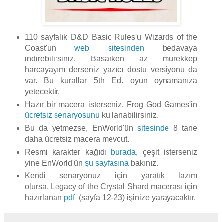
110 sayfalık D&D Basic Rules'u Wizards of the
Coast'un
web sitesinden
bedavaya
indirebilirsiniz. Basarken az mürekkep
harcayayım derseniz yazıcı dostu versiyonu da
var. Bu kurallar 5th Ed. oyun oynamanıza
yetecektir.
Hazır bir macera isterseniz, Frog God Games'in
ücretsiz senaryosunu
kullanabilirsiniz.
Bu da yetmezse, EnWorld'ün
sitesinde
8 tane
daha ücretsiz macera mevcut.
Resmi karakter kağıdı
burada
, çeşit isterseniz
yine EnWorld'ün
şu sayfasına
bakınız.
Kendi senaryonuz için yaratık lazım
olursa, Legacy of the Crystal Shard macerası için
hazırlanan
pdf
(sayfa 12-23) işinize yarayacaktır.