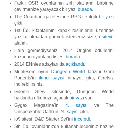
Farklı OSR oyunlarının zırh stat'larını birbirine
çevirmenize yarayacak bir yazı
burada
.
The Guardian gazetesinde RPG ile ilgili
bir yazı
çıktı.
1st Ed. kitaplarının kapak resimlerini üzerinde
yazılar olmadan görmek isterseniz sizi
şu siteye
alalım.
Hala görmediyseniz, 2014 Origins ödüllerini
kazanan oyunların listesi
burada
.
2014 ENnies adayları da
açıklandı
.
Muhteşem oyun
Dungeon World
fanzini Grim
Portents'in
ikinci sayısı
nihayet çıktı, ücretsiz
indirebilirsiniz.
Gnome Stew sitesinde, Dungeon World
hakkında ufkunuzu açacak
bir yazı
var.
Gygax Magazine'in
4. sayısı
ve The
Unspeakable Oath'un
24. sayısı
çıktı.
io9 sitesi, D&D Starter Set'ini
inceledi
.
5th Ed. oyunlarınızda kullanabileceğiniz hazine