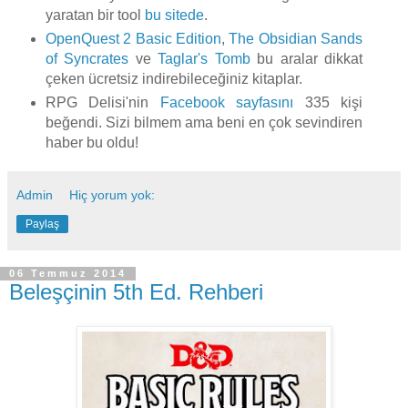
yaratan bir tool
bu sitede
.
OpenQuest 2 Basic Edition
,
The Obsidian Sands
of Syncrates
ve
Taglar's Tomb
bu aralar dikkat
çeken ücretsiz indirebileceğiniz kitaplar.
RPG Delisi'nin
Facebook sayfasını
335 kişi
beğendi. Sizi bilmem ama beni en çok sevindiren
haber bu oldu!
Admin
Hiç yorum yok:
Paylaş
06 Temmuz 2014
Beleşçinin 5th Ed. Rehberi