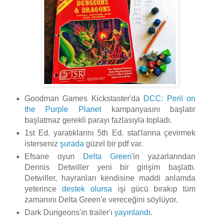
Goodman Games Kickstaster'da
DCC: Peril on
the Purple Planet
kampanyasını başlatır
başlatmaz gerekli parayı fazlasıyla topladı.
1st Ed. yaratıklarını 5th Ed. stat'larına çevirmek
isterseniz
şurada
güzel bir pdf var.
Efsane oyun
Delta Green
'in yazarlarından
Dennis Detwiller yeni bir girişim başlattı.
Detwiller, hayranları kendisine maddi anlamda
yeterince
destek olursa
işi gücü bırakıp tüm
zamanını Delta Green'e vereceğini söylüyor.
Dark Dungeons'ın trailer'ı
yayınlandı
.