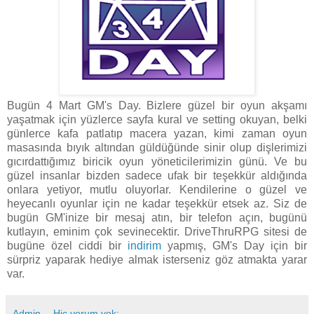
Bugün 4 Mart GM's Day. Bizlere güzel bir oyun akşamı
yaşatmak için yüzlerce sayfa kural ve setting okuyan, belki
günlerce kafa patlatıp macera yazan, kimi zaman oyun
masasında bıyık altından güldüğünde sinir olup dişlerimizi
gıcırdattığımız biricik oyun yöneticilerimizin günü. Ve bu
güzel insanlar bizden sadece ufak bir teşekkür aldığında
onlara yetiyor, mutlu oluyorlar. Kendilerine o güzel ve
heyecanlı oyunlar için ne kadar teşekkür etsek az. Siz de
bugün GM'inize bir mesaj atın, bir telefon açın, bugünü
kutlayın, eminim çok sevinecektir. DriveThruRPG sitesi de
bugüne özel ciddi bir
indirim
yapmış, GM's Day için bir
sürpriz yaparak hediye almak isterseniz göz atmakta yarar
var.
Admin
Hiç yorum yok: