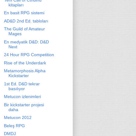
kitapları
En basit RPG sistemi
AD&D 2nd Ed. tabloları
The Guild of Amateur
Mages
En medyatik D&D: D&D
Next
24 Hour RPG Competition
Rise of the Underdark
Metamorphosis Alpha
Kickstarter
1st Ed. D&D tekrar
basılıyor
Metucon izlenimleri
Bir kickstarter projesi
daha
Metucon 2012
Beleş RPG
DMDJ