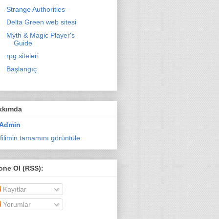
Strange Authorities
Delta Green web sitesi
Myth & Magic Player's
Guide
rpg siteleri
Başlangıç
kkımda
Admin
filimin tamamını görüntüle
one Ol (RSS):
Kayıtlar
Yorumlar