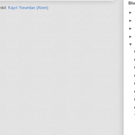
Blo
dol:
Kayıt Yorumları (Atom)
►
►
►
►
▼