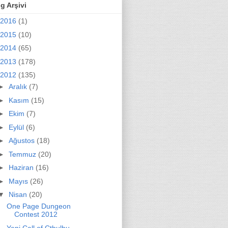
g Arşivi
2016
(1)
2015
(10)
2014
(65)
2013
(178)
2012
(135)
►
Aralık
(7)
►
Kasım
(15)
►
Ekim
(7)
►
Eylül
(6)
►
Ağustos
(18)
►
Temmuz
(20)
►
Haziran
(16)
►
Mayıs
(26)
▼
Nisan
(20)
One Page Dungeon
Contest 2012
Yeni Call of Cthulhu