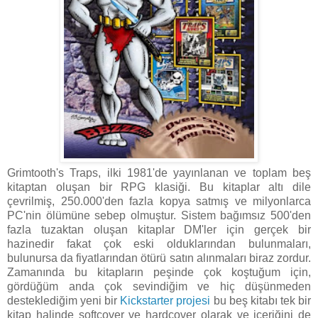
Grimtooth's Traps, ilki 1981'de yayınlanan ve toplam beş
kitaptan oluşan bir RPG klasiği. Bu kitaplar altı dile
çevrilmiş, 250.000'den fazla kopya satmış ve milyonlarca
PC'nin ölümüne sebep olmuştur. Sistem bağımsız 500'den
fazla tuzaktan oluşan kitaplar DM'ler için gerçek bir
hazinedir fakat çok eski olduklarından bulunmaları,
bulunursa da fiyatlarından ötürü satın alınmaları biraz zordur.
Zamanında bu kitapların peşinde çok koştuğum için,
gördüğüm anda çok sevindiğim ve hiç düşünmeden
desteklediğim yeni bir
Kickstarter projesi
bu beş kitabı tek bir
kitap halinde softcover ve hardcover olarak ve içeriğini de