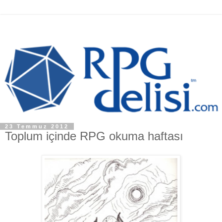
23 Temmuz 2012
Toplum içinde RPG okuma haftası