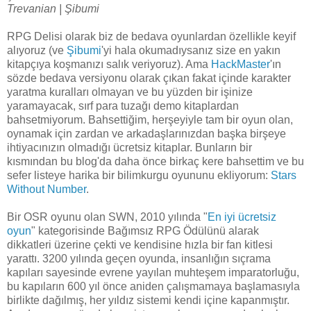
Trevanian | Şibumi
RPG Delisi olarak biz de bedava oyunlardan özellikle keyif
alıyoruz (ve
Şibumi
'yi hala okumadıysanız size en yakın
kitapçıya koşmanızı salık veriyoruz). Ama
HackMaster
'ın
sözde bedava versiyonu olarak çıkan fakat içinde karakter
yaratma kuralları olmayan ve bu yüzden bir işinize
yaramayacak, sırf para tuzağı demo kitaplardan
bahsetmiyorum. Bahsettiğim, herşeyiyle tam bir oyun olan,
oynamak için zardan ve arkadaşlarınızdan başka birşeye
ihtiyacınızın olmadığı ücretsiz kitaplar. Bunların bir
kısmından bu blog'da daha önce birkaç kere bahsettim ve bu
sefer listeye harika bir bilimkurgu oyununu ekliyorum:
Stars
Without Number
.
Bir OSR oyunu olan SWN, 2010 yılında "
En iyi ücretsiz
oyun
" kategorisinde Bağımsız RPG Ödülünü alarak
dikkatleri üzerine çekti ve kendisine hızla bir fan kitlesi
yarattı. 3200 yılında geçen oyunda, insanlığın sıçrama
kapıları sayesinde evrene yayılan muhteşem imparatorluğu,
bu kapıların 600 yıl önce aniden çalışmamaya başlamasıyla
birlikte dağılmış, her yıldız sistemi kendi içine kapanmıştır.