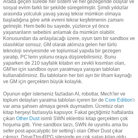
Arada geçen sürede her sistem ve her gezegende olaylar ve
sosyal evrim farklı bir şekilde süregelmiştir. Şimdi yıldızlar
arasında yolculuk yavaş yavaş tekrar mümkün olmaya
başladığına göre artık evreni tekrar keşfetmenin zamanı
gelmiştir. Hem belki bu sayede, yüzlerce yıl önce
yaşananların sebebini anlamak da mümkün olabilir.
Konusundan da anlaşılacağı üzere, oyun tam bir sandbox ve
olasılıklar sonsuz. GM olarak aklınıza gelen her türlü
teknoloji seviyesinde ve toplumsal yapıda bir gezegen
yaratıp, PC'lerin yolunu oraya düşürebilirsiniz. Bunu
yaparken de 210 sayfalık kitabın en zevkli kısımları olan,
GM'ler için sandbox oyun yaratmaya yarayan tabloları
kullanabilirsiniz. Bu tabloların her biri ayrı bir ilham kaynağı
ve GM için gerçekten büyük kolaylık.
Oyunun eğer isterseniz fazladan AI, robotlar, Mech'ler ve
toplum detayları yaratma tabloları içeren bir de
Core Edition
'ı
var ama şahsen almaya gerek duymadım. Ücretsiz olan
kitap herşeyi fazlasıyla kapsıyor. Fakat geçtiğimiz haftalarda
çıkan
Other Dust
isimli SWN eklentisi kitap gerçekten çok
hoşuma gitti. Yine sandbox tarzı, SWN ile uyumlu ama bu
sefer post-apocalyptic bir setting'i olan Other Dust çıkar
çıkmaz, DriveThruRPG sitesinde en çok satan kitap oldu.