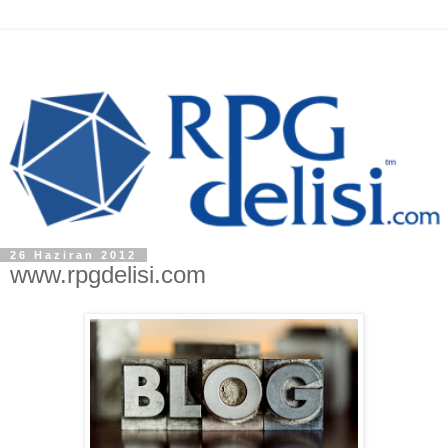
26 Haziran 2012
www.rpgdelisi.com